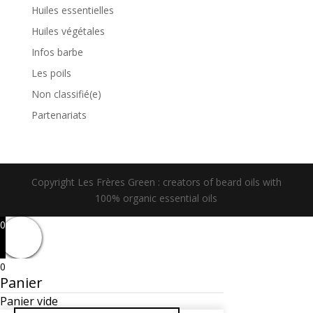
Huiles essentielles
Huiles végétales
Infos barbe
Les poils
Non classifié(e)
Partenariats
Copyright Les Frères Green : creators of beard oils with
100% organic essential oils
0
0
Panier
Panier vide