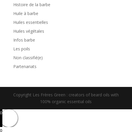
Histoire de la barbe
Huile à barbe
Huiles essentielles
Huiles végétales
Infos barbe
Les poils
Non classifié(e)
Partenariats
Copyright Les Frères Green : creators of beard oils with
100% organic essential oils
0
0