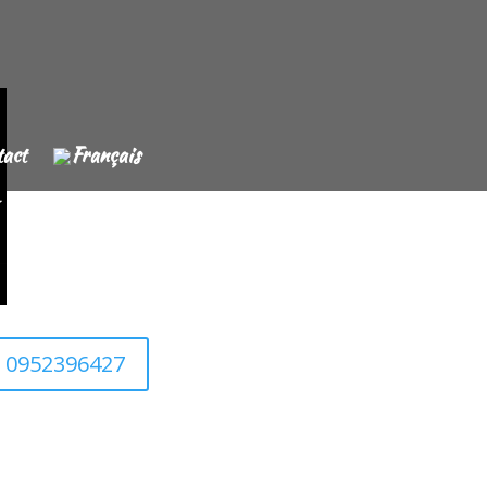
act
0952396427