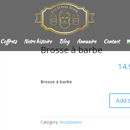
Coffrets
Notre histoire
Blog
Annuaire
Contact
Brosse à barbe
14
Brosse à barbe
Add t
Category:
Accessoires