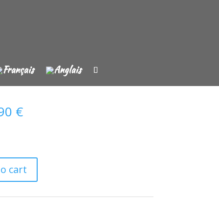
.90
€
o cart