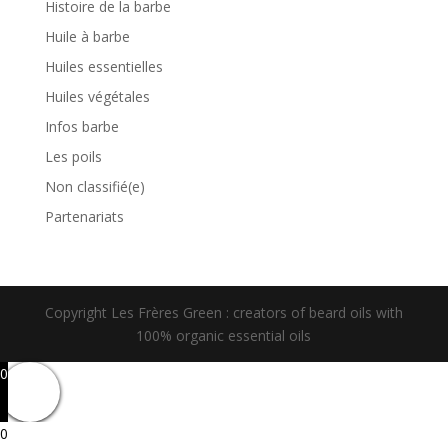
Histoire de la barbe
Huile à barbe
Huiles essentielles
Huiles végétales
Infos barbe
Les poils
Non classifié(e)
Partenariats
Copyright Les Frères Green : creators of beard oils with
100% organic essential oils
0
0