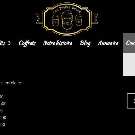
n
ts
Coffrets
Notre histoire
Blog
Annuaire
Cont
lientèle le :
00
9h00
00
9h00
h00
É