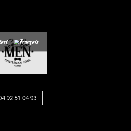
act
04 92 51 04 93