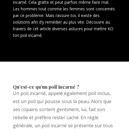
incarné. Cela gratte et peut parfois même faire mal.
Les hommes tout comme les femmes sont concernés
par ce problème. Mais rassure-toi, il existe des
solutions afin d’y remédier au plus vite. Découvre au
travers de cet article diverses astuces pour mettre KO
ton poil incarné.
Qu’est-ce qu’un poil incarné ?
Un poil incarné, appelé également poil inclus,
est un poil qui pousse sous la peau. Alors que
ses copains sortent gentiment, lui, fait son
rebelle et préfère rester caché. En règle
générale, un poil incarné se présente sur tous